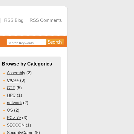
RSS Blog
RSS Comments
Browse by Categories
Assembly
(2)
C/C++
(3)
CTF
(5)
HPC
(1)
network
(2)
OS
(2)
PCとか
(3)
SECCON
(1)
SecurityCamp
(5)