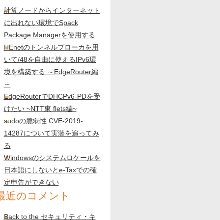
計算ノードからインターネット
に出れない環境でSpack
Package Managerを使用する
HEnetのトンネルブローカを用
いて/48を自由に使えるIPv6環
境を構築する ～EdgeRouter編
～
EdgeRouterでDHCPv6-PDを受
けたい ~NTT東 flets編~
sudoの脆弱性 CVE-2019-
14287について実装を追ってみ
る
Windowsのシステムロケールを
日本語にしないとe-Taxでの確
定申告ができない
最近のコメント
Back to the セキュリティ・キ