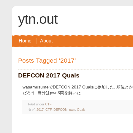
ytn.out
Home
About
Posts Tagged ‘2017’
DEFCON 2017 Quals
wasamusumeでDEFCON 2017 Qualsに参加した. 
だろう. 自分はpwn3問を解いた.
Filed under
CTF
タグ:
2017
,
CTF
,
DEFCON
,
pwn
,
Quals